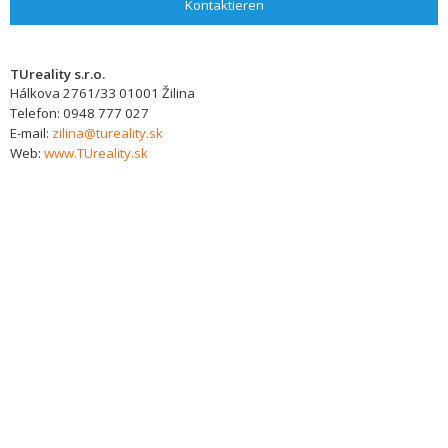
Kontaktieren
TUreality s.r.o.
Hálkova 2761/33
01001
Žilina
Telefon:
0948 777 027
E-mail:
zilina@tureality.sk
Web:
www.TUreality.sk