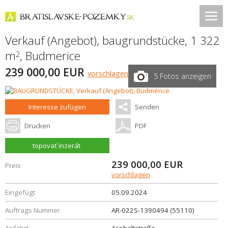
Verkauf (Angebot), baugrundstücke, 1 322
m
,
Budmerice
2
239 000,00 EUR
vorschlagen
5 Fotos anzeigen
Interesse zufügen
Senden
Drucken
PDF
topovať inzerát
239 000,00
EUR
Preis
vorschlagen
Eingefügt
05.09.2024
Auftrags Nummer
AR-022S-1390494 (55110)