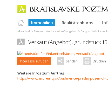
Immobilien
Realitätenbüros
In
>
>
AReality.sk
Baugrundstücke verkauf (angebot)
Baugrundstücke verka
Verkauf (Angebot), grundstück f
Interesse zufügen
Senden
Drucken
Weitere Infos zum Auftrag