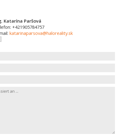
g. Katarína Paršová
lefon: +421905784757
mail:
katarinaparsova@haloreality.sk