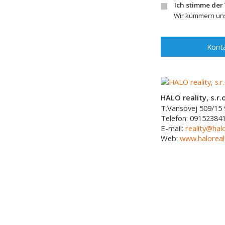
Ich stimme der
Wir kümmern uns
Konta
HALO reality, s.r.o
T.Vansovej 509/15
Telefon:
09152384
E-mail:
reality@halo
Web:
www.haloreali