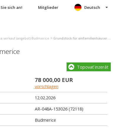
Sie sich an!
Mitglieder
Deutsch
>
e verkauf (angebot) Budmerice
Grundstück für einfamilienhäuser verkauf (angebot) Budmerice
merice
Topovať inzerát
78 000,00
EUR
vorschlagen
12.02.2026
AR-048A-153026 (72118)
Budmerice