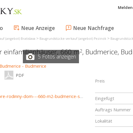
Melden 
fo
Neue Anzeige
Neue Nachfrage
>
>
uf (angebot) Bratislava
Baugrundstücke verkauf (angebot) Pezinok
Baugrundstück
ür einfamilienhäuser, 660 m
,
Budmerice
,
Bud
2
5 Fotos anzeigen
PDF
Preis
https://www.haloreality.sk/budmerice/predaj-pozemok-pre-rodinny-dom---660-m2-budmerice-s-pravoplatnym-uz-rozhodnutim---exkluzivne-halo-reality/72118
Eingefügt
Auftrags Nummer
Lokalität