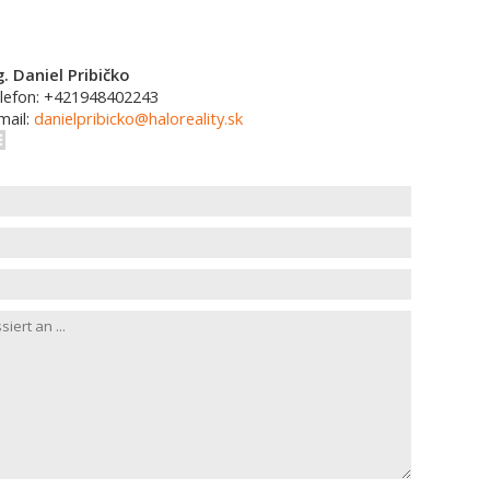
g. Daniel Pribičko
lefon: +421948402243
mail:
danielpribicko@haloreality.sk