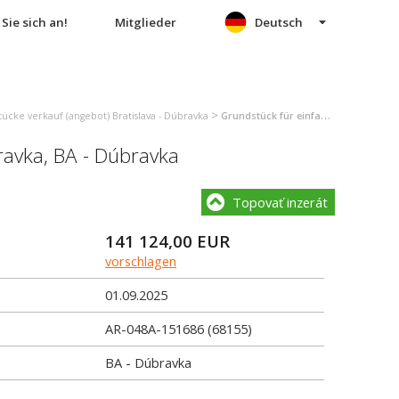
Sie sich an!
Mitglieder
Deutsch
>
ücke verkauf (angebot) Bratislava - Dúbravka
Grundstück für einfamilienhäuser verkauf (angebot) Bratislava - Dúbravka
ravka
,
BA - Dúbravka
Topovať inzerát
141 124,00
EUR
vorschlagen
01.09.2025
AR-048A-151686 (68155)
BA - Dúbravka