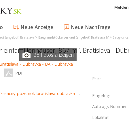
Melden 
fo
Neue Anzeige
Neue Nachfrage
>
>
uf (angebot) Bratislava
Baugrundstücke verkauf (angebot) Bratislava IV
Baugrundst
ür einfamilienhäuser, 867 m
,
Bratislava - Dúb
2
28 Fotos anzeigen
PDF
Preis
https://www.haloreality.sk/bratislava-dubravka/predaj-rekreacny-pozemok-bratislava-dubravka-huscavova---exkluzivne-halo-reality/68155
Eingefügt
Auftrags Nummer
Lokalität