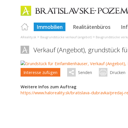
Immobilien
Realitätenbüros
In
>
>
AReality.sk
Baugrundstücke verkauf (angebot)
Baugrundstücke verka
Verkauf (Angebot), grundstück f
Interesse zufügen
Senden
Drucken
Weitere Infos zum Auftrag