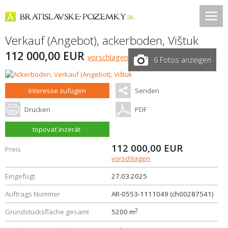
Verkauf (Angebot), ackerboden,
Vištuk
112 000,00 EUR
vorschlagen
6 Fotos anzeigen
Interesse zufügen
Senden
Drucken
PDF
topovať inzerát
112 000,00
EUR
Preis
vorschlagen
Eingefügt
27.03.2025
Auftrags Nummer
AR-0553-1111049 (ch00287541)
2
Grundstücksfläche gesamt
5200 m