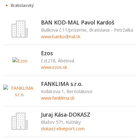
Bratislavský
BAN KOD-MAL Pavol Kardoš
Bulíkova č.11/prízemie, Bratislava - Petržalka
www.bankodmal.sk
Ezos
č.d.218, Ábelová
www.ezos.sk
FANKLIMA s.r.o.
Kollárova 1, Bernolákovo
www.fanklima.sk
Juraj Kása-DOKASZ
Blažov 571, Kútniky
dokasz.eliveport.com