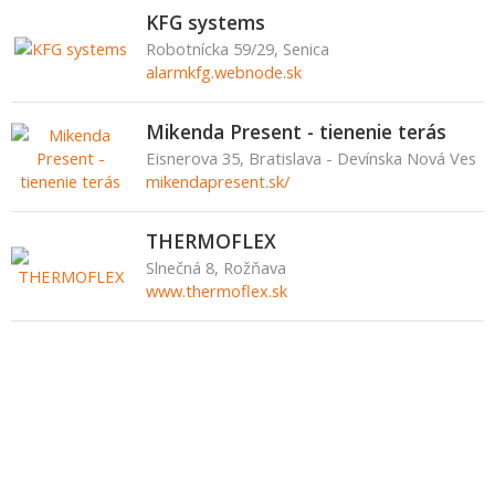
KFG systems
Robotnícka 59/29, Senica
alarmkfg.webnode.sk
Mikenda Present - tienenie terás
Eisnerova 35, Bratislava - Devínska Nová Ves
mikendapresent.sk/
THERMOFLEX
Slnečná 8, Rožňava
www.thermoflex.sk