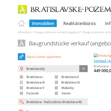
Immobilien
Realitätenbüros
In
>
>
AReality.sk
Baugrundstücke verkauf (angebot)
Baugrundstücke verka
Baugrundstücke verkauf (angebot)
Diese Suche speichern
Bratislava 
Bratislavský
449 000,
Bratislava I
Bratislava II
Bratislava III
Bratislava IV
Bratislava V
Malacky
Pezinok
Senec