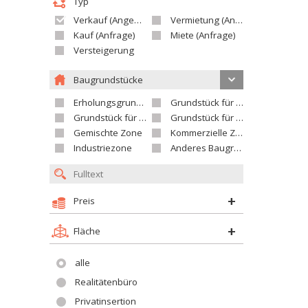
Typ
Verkauf (Angebot)
Vermietung (Angebot)
Kauf (Anfrage)
Miete (Anfrage)
Versteigerung
Baugrundstücke
Erholungsgrundstück
Grundstück für Einfamilienhäuser
Grundstück für Wohnhäuser
Grundstück für Versorgungseinrichtungen
Gemischte Zone
Kommerzielle Zone
Industriezone
Anderes Baugrundstück
Preis
Fläche
alle
Realitätenbüro
Privatinsertion