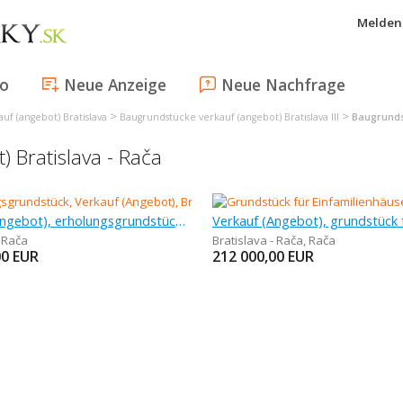
Melden 
fo
Neue Anzeige
Neue Nachfrage
>
>
uf (angebot) Bratislava
Baugrundstücke verkauf (angebot) Bratislava III
Baugrundst
 Bratislava - Rača
Verkauf (Angebot), erholungsgrundstück, 3 381 m
- Rača
Bratislava - Rača
,
Rača
00
EUR
212 000,00
EUR